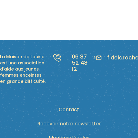
06 87
La Maison de Louise
f.delaroch
52 48
est une association
12
d’aide aux jeunes
femmes enceintes
en grande difficulté.
Contact
Recevoir notre newsletter
Mentions légales