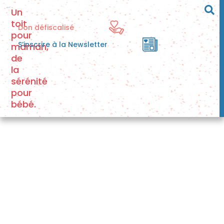
Un
toit
Don défiscalisé
pour
S’inscrire à la Newsletter
maman,
de
la
sérénité
pour
bébé.