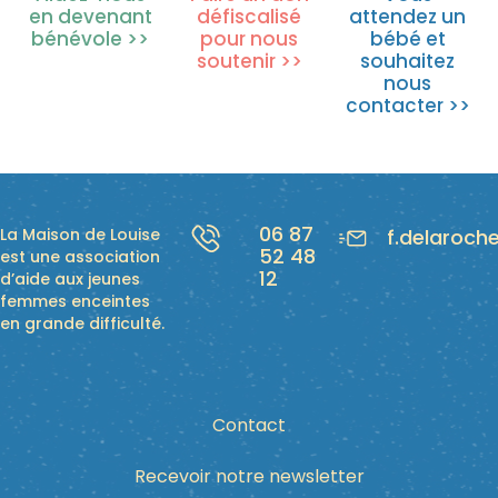
en devenant
défiscalisé
attendez un
bénévole >>
pour nous
bébé et
soutenir >>
souhaitez
nous
contacter >>
06 87
La Maison de Louise
f.delaroch
52 48
est une association
12
d’aide aux jeunes
femmes enceintes
en grande difficulté.
Contact
Recevoir notre newsletter